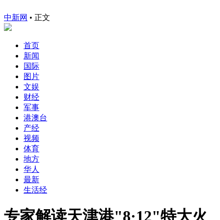
中新网
•
正文
首页
新闻
国际
图片
文娱
财经
军事
港澳台
产经
视频
体育
地方
华人
最新
生活经
专家解读天津港"8·12"特大火