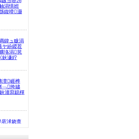
4鏃ヨ嚦26
触涓惧姙
綔鍑嗗灏
満鍏ュ眬涓
浠ヤ紛鍐茬
曠垎涓笢
《鈥濓紵
弗澶崕榫
搴﹁绔嬧
澂鈥濇寫鎴樿
缇庡浗娆查
簹涓庝腑鍥
┾€濓紝鍙嶅
解€斾笢鐩