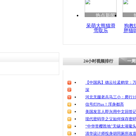
热点新闻
呆萌大熊猫滑
狗教
雪取乐
胖猫
24小时视频排行
一周
【中国风】德云社孟鹤堂：万
深
河北无腿老兵马三小：爬行19
信号灯Plus！浑身都亮
美国发言人即兴用中文回答
现代密码学之父如何保存密
“中华赏樱胜地”无锡太湖鼋
清华设计师投身胡同厕所改造