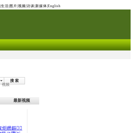
|
生活
|
图片
|
视频
|
访谈
|
新媒体
|
English
搜 索
视频
最新视频
杈炬矁鏂