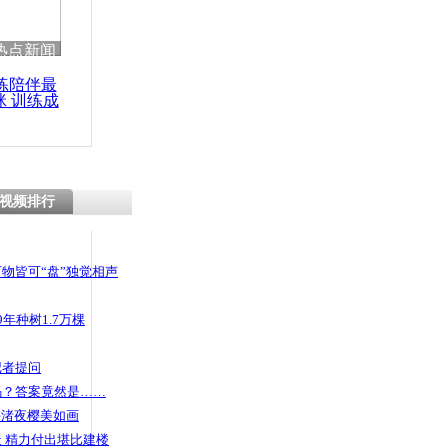
热点新闻
练陪伴最
咪 训练成
功瘦身
视频排行
物皆可“盘”独觉相声
年种树1.7万棵
记者提问
码？答案竟然是……
头渚夜樱美如画
 精力付出堪比建楼