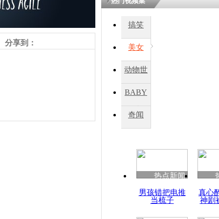
热门视频集
熷悎浣� 
瘑灞€
搞笑
分享到：
美女
娉板浗閫€
笂灏嗭細姝�
动物世
忓彈瀹炴垬
鍚稿紩澶氬
界
ㄤ笘鐣岃
BABY
秀
奇闻
巴西：寨卡
约一年内研
责任编辑：【
王祎
】
热点新闻
男孩错把电推
真心
当梳子
神剧