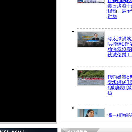
鍧�6鏈�2
鏃ュ湪澶╂
鍚勯」宸ヤ
辩华
缇庡浗涓嬪
哄摢鑸紵
獊浼氬惁寮
鈥滅伀鑽
鍔犳嬁澶ф
欒垷鑺傞
€滅唺鐚
禌
瀛﹁€咃細
€间笢鍗椾
解€滆劚閽
姪鎺ㄤ腑鍥