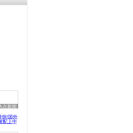
涓ㄥ浗闄呰
褰圭┖鍐涗
-10CE缁
妫€楠岋紝
浗鍏虫敞涓
疫苗有望在
制成功
热点新闻
醉倒!国外
被配上中
国民乐