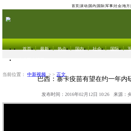
首页
|
滚动
|
国内
|
国际
|
军事
|
社会
|
地方
|
首页
最新
热点
国内
社会
国际
东北亚电视网
当前位置：
中新视频
> >
正文
巴西：寨卡疫苗有望在约一年内
发布时间：2016年02月12日 10:26
来源：