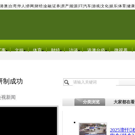
港澳
|
台湾
|
华人
|
侨网
|
财经
|
金融
|
证券
|
房产
|
能源
|
IT
|
汽车
|
游戏
|
文化
|
娱乐
|
体育
|
健康
军事
文娱
体育
财经
访谈
港澳台侨
微视界
研制成功
央视新闻
分类浏览
大家都在看
2025澶忓