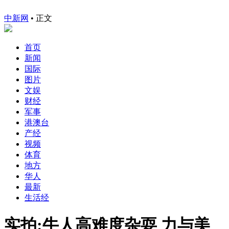
中新网
•
正文
首页
新闻
国际
图片
文娱
财经
军事
港澳台
产经
视频
体育
地方
华人
最新
生活经
实拍:牛人高难度杂耍 力与美