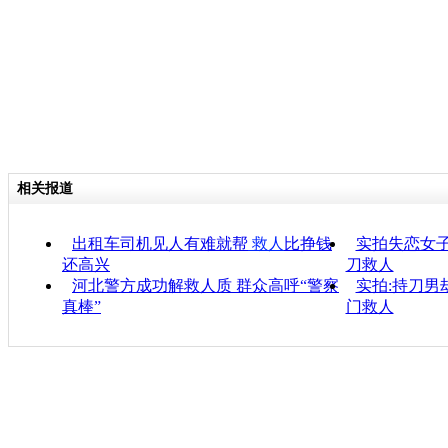
相关报道
出租车司机见人有难就帮
救人
比挣钱
实拍失恋女子
还高兴
刀救人
河北警方成功解救人质 群众高呼“警察
实拍:持刀男
真棒”
门救人