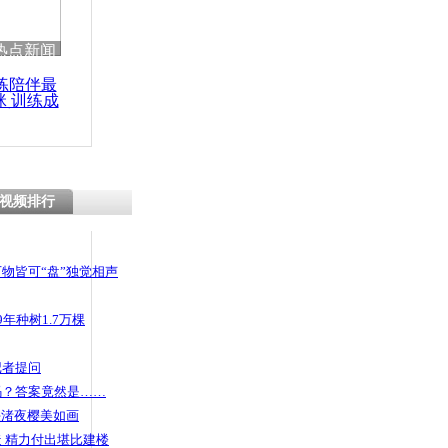
 哀思悼忠
热点新闻
练陪伴最
咪 训练成
功瘦身
地铁站台救
视频排行
物皆可“盘”独觉相声
年种树1.7万棵
记者提问
码？答案竟然是……
头渚夜樱美如画
 精力付出堪比建楼