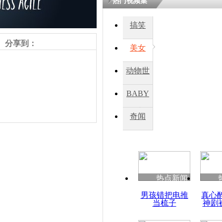
热门视频集
搞笑
四川一精神
病发持大锤
分享到：
美女
动物世
探访传承四
俗：近万民
界
BABY
英省亲送行
秀
奇闻
小伙骑车逆
崩溃 网上
因
责任编辑：【
吉晓东
】
热点新闻
四川兴文苗
男孩错把电推
真心
度苗族花山
当梳子
神剧