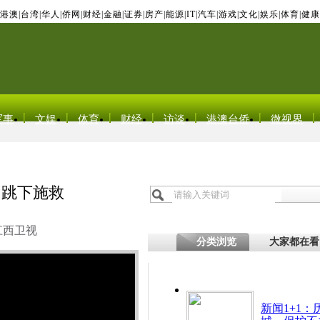
港澳
|
台湾
|
华人
|
侨网
|
财经
|
金融
|
证券
|
房产
|
能源
|
IT
|
汽车
|
游戏
|
文化
|
娱乐
|
体育
|
健康
军事
文娱
体育
财经
访谈
港澳台侨
微视界
勇跳下施救
江西卫视
分类浏览
大家都在看
新闻1+1