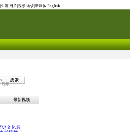
|
生活
|
图片
|
视频
|
访谈
|
新媒体
|
English
搜 索
视频
最新视频
：历史文化名