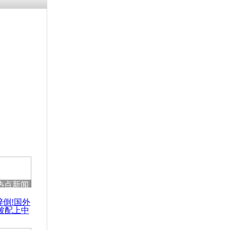
残疾男子因
砸银行
千年传统习
众为娥皇女
行被查情绪
回答崩溃原
热点新闻
乡上万人欢
醉倒!国外
节
被配上中
国民乐