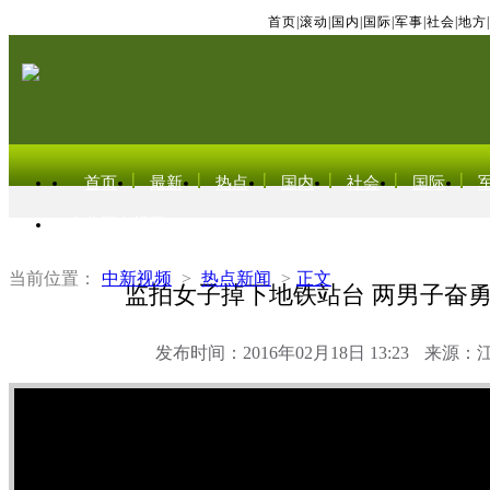
首页
|
滚动
|
国内
|
国际
|
军事
|
社会
|
地方
|
首页
最新
热点
国内
社会
国际
东北亚电视网
当前位置：
中新视频
>
热点新闻
>
正文
监拍女子掉下地铁站台 两男子奋
发布时间：2016年02月18日 13:23
来源：