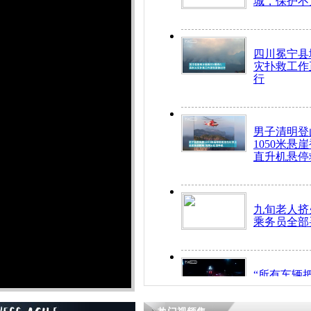
城，保护不
四川冕宁县
灾扑救工作
行
男子清明登
1050米悬
直升机悬停
九旬老人挤
乘务员全部
“所有车辆
开！”儿童
警急速救助