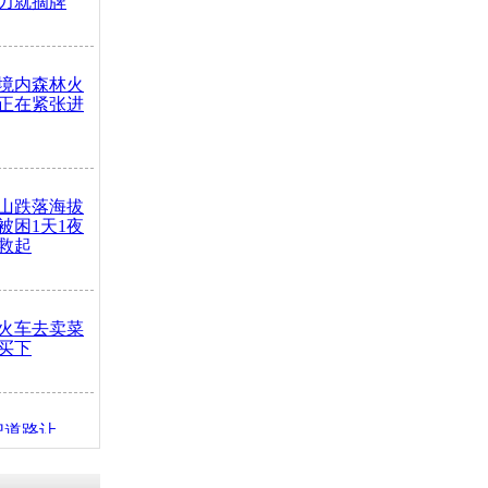
力就摘牌
境内森林火
正在紧张进
山跌落海拔
崖被困1天1夜
救起
火车去卖菜
买下
把道路让
突发疾病交