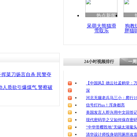
清明祭英烈
魂
热点新闻
呆萌大熊猫滑
狗教
雪取乐
胖猫
两男子跳下
掉下女子
24小时视频排行
一周
挥菜刀扬言自杀 民警夺
【中国风】德云社孟鹤堂：万
劫人质欲引爆煤气 警察破
深
河北无腿老兵马三小：爬行19
信号灯Plus！浑身都亮
美国发言人即兴用中文回答
现代密码学之父如何保存密
“中华赏樱胜地”无锡太湖鼋
清华设计师投身胡同厕所改造