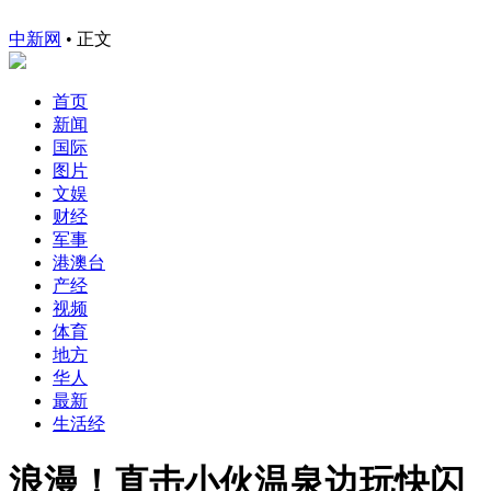
中新网
•
正文
首页
新闻
国际
图片
文娱
财经
军事
港澳台
产经
视频
体育
地方
华人
最新
生活经
浪漫！直击小伙温泉边玩快闪