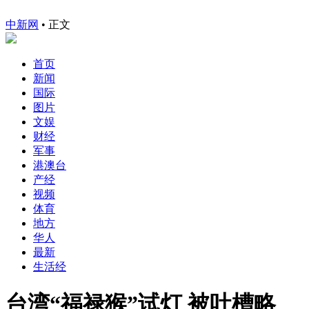
中新网
•
正文
首页
新闻
国际
图片
文娱
财经
军事
港澳台
产经
视频
体育
地方
华人
最新
生活经
台湾“福禄猴”试灯 被吐槽略