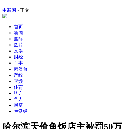
中新网
•
正文
首页
新闻
国际
图片
文娱
财经
军事
港澳台
产经
视频
体育
地方
华人
最新
生活经
哈尔滨天价鱼饭店主被罚50万