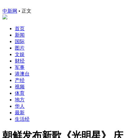
中新网
•
正文
首页
新闻
国际
图片
文娱
财经
军事
港澳台
产经
视频
体育
地方
华人
最新
生活经
朝鲜发布新歌《光明星》 庆