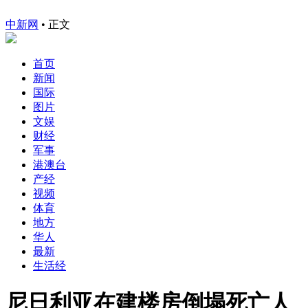
中新网
•
正文
首页
新闻
国际
图片
文娱
财经
军事
港澳台
产经
视频
体育
地方
华人
最新
生活经
尼日利亚在建楼房倒塌死亡人