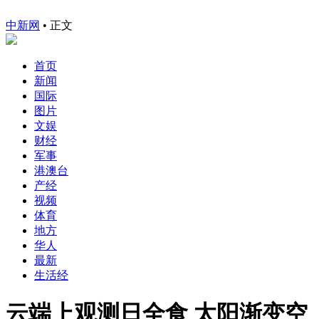
中新网
•
正文
首页
新闻
国际
图片
文娱
财经
军事
港澳台
产经
视频
体育
地方
华人
最新
生活经
云端上观测日全食 太阳渐变空