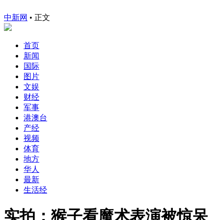
中新网
•
正文
首页
新闻
国际
图片
文娱
财经
军事
港澳台
产经
视频
体育
地方
华人
最新
生活经
实拍：猴子看魔术表演被惊呆