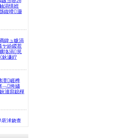
4鏃ヨ嚦26
触涓惧姙
綔鍑嗗灏
満鍏ュ眬涓
浠ヤ紛鍐茬
曠垎涓笢
《鈥濓紵
弗澶崕榫
搴﹁绔嬧
澂鈥濇寫鎴樿
缇庡浗娆查
簹涓庝腑鍥
┾€濓紝鍙嶅
解€斾笢鐩