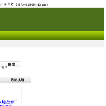
|
生活
|
图片
|
视频
|
访谈
|
新媒体
|
English
搜 索
视频
最新视频
杈炬矁鏂