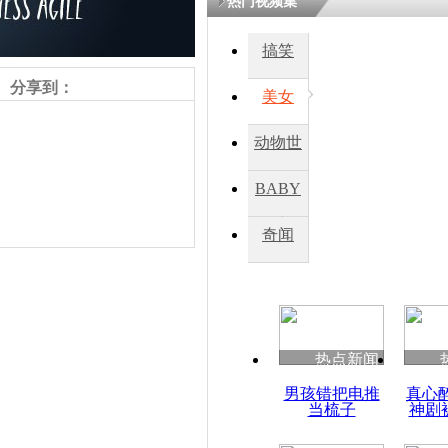
热门视频集
熷悎浣� 
瘑灞€
搞笑
分享到：
美女
娉板浗閫€
笂灏嗭細姝�
动物世
忓彈瀹炴垬
鍚稿紩澶氬
界
ㄤ笘鐣岃
BABY
秀
奇闻
西班牙：外
车祸
责任编辑：【
兰泽清
】
热点新闻
男孩错把电推
真心
当梳子
神剧