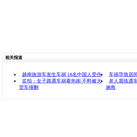
相关报道
越南旅游车发生车祸 18名中国人受伤
车祸导致居民
监拍：女子路遇车祸看热闹 不料被大
老人晨练遇车
货车撞翻
施救