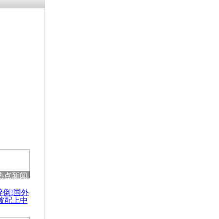
涓ㄥ浗闄呰
褰圭┖鍐涗
-10CE缁
妫€楠岋紝
浗鍏虫敞涓
国学生遭遇
热点新闻
醉倒!国外
被配上中
国民乐