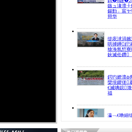
鍧�6鏈�2
鏃ュ湪澶╂
鍚勯」宸ヤ
辩华
缇庡浗涓嬪
哄摢鑸紵
獊浼氬惁寮
鈥滅伀鑽
鍔犳嬁澶ф
欒垷鑺傞
€滅唺鐚
禌
瀛﹁€咃細
€间笢鍗椾
解€滆劚閽
姪鎺ㄤ腑鍥