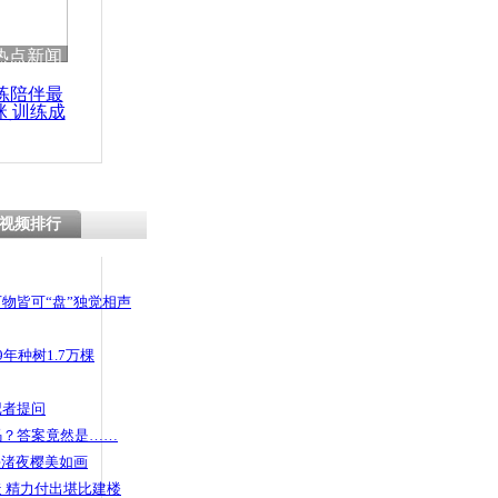
热点新闻
练陪伴最
咪 训练成
功瘦身
视频排行
物皆可“盘”独觉相声
年种树1.7万棵
记者提问
码？答案竟然是……
头渚夜樱美如画
 精力付出堪比建楼