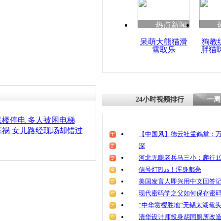
热点新闻
呆萌大熊猫滑
狗教
雪取乐
胖猫
24小时视频排行
一周
楼停电 多人被困电梯
祸 女儿路经现场却错过
【中国风】德云社孟鹤堂：万
深
河北无腿老兵马三小：爬行19
信号灯Plus！浑身都亮
美国发言人即兴用中文回答
现代密码学之父如何保存密
“中华赏樱胜地”无锡太湖鼋
清华设计师投身胡同厕所改造