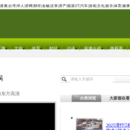
港澳
|
台湾
|
华人
|
侨网
|
财经
|
金融
|
证券
|
房产
|
能源
|
IT
|
汽车
|
游戏
|
文化
|
娱乐
|
体育
|
健康
军事
文娱
体育
财经
访谈
港澳台侨
微视界
祸
海东方高清
分类浏览
大家都在看
2025澶忓