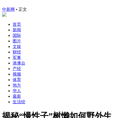
中新网
•
正文
首页
新闻
国际
图片
文娱
财经
军事
港澳台
产经
视频
体育
地方
华人
最新
生活经
揭秘“慢性子”树懒如何野外生