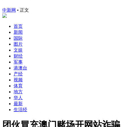
中新网
•
正文
首页
新闻
国际
图片
文娱
财经
军事
港澳台
产经
视频
体育
地方
华人
最新
生活经
团伙冒充澳门赌场开网站诈骗