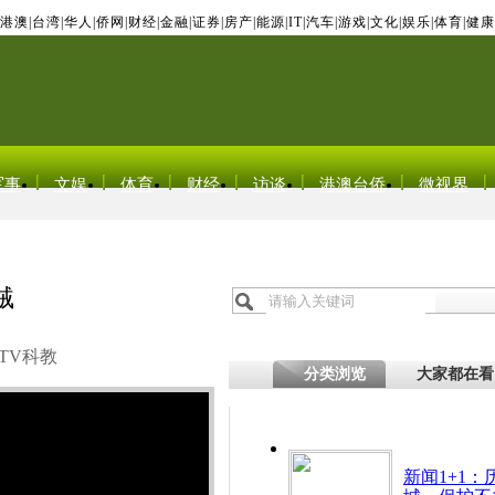
港澳
|
台湾
|
华人
|
侨网
|
财经
|
金融
|
证券
|
房产
|
能源
|
IT
|
汽车
|
游戏
|
文化
|
娱乐
|
体育
|
健康
军事
文娱
体育
财经
访谈
港澳台侨
微视界
贼
TV科教
分类浏览
大家都在看
新闻1+1