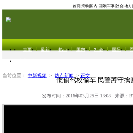
首页
|
滚动
|
国内
|
国际
|
军事
|
社会
|
地方
|
首页
最新
热点
国内
社会
国际
东北亚电视网
当前位置：
中新视频
>
热点新闻
>
正文
惯偷驾校偷车 民警蹲守擒
发布时间：2016年03月25日 13:08
来源：B