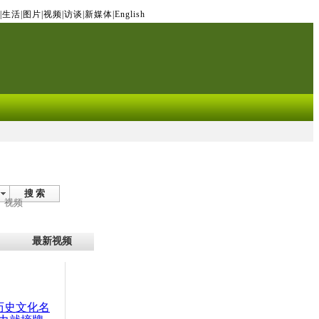
|
生活
|
图片
|
视频
|
访谈
|
新媒体
|
English
搜 索
视频
最新视频
：历史文化名