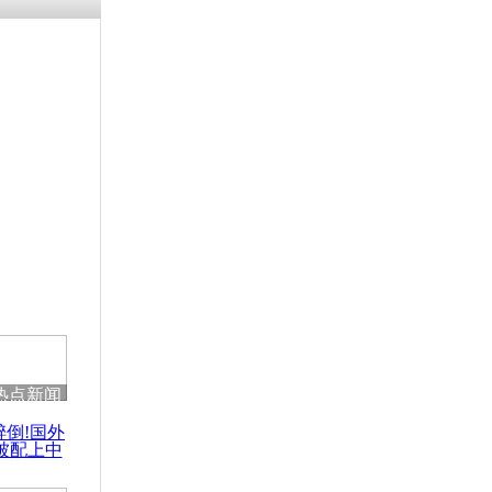
残疾男子因
砸银行
千年传统习
众为娥皇女
行被查情绪
回答崩溃原
热点新闻
乡上万人欢
醉倒!国外
节
被配上中
国民乐