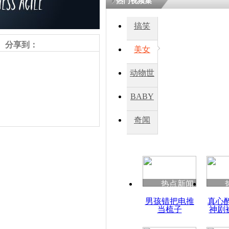
热门视频集
搞笑
四川一精神
病发持大锤
分享到：
美女
动物世
探访传承四
俗：近万民
界
BABY
英省亲送行
秀
奇闻
小伙骑车逆
崩溃 网上
因
责任编辑：【
兰泽清
】
热点新闻
四川兴文苗
男孩错把电推
真心
度苗族花山
当梳子
神剧