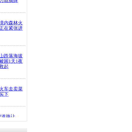
力就摘牌
境内森林火
正在紧张进
山跌落海拔
崖被困1天1夜
救起
火车去卖菜
买下
把道路让
突发疾病交