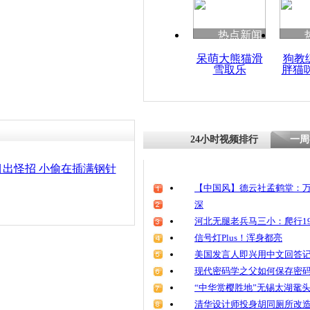
清明祭英烈
魂
热点新闻
呆萌大熊猫滑
狗教
雪取乐
胖猫
惯偷驾校偷
守擒贼
24小时视频排行
一周
出怪招 小偷在插满钢针
【中国风】德云社孟鹤堂：万
深
河北无腿老兵马三小：爬行19
信号灯Plus！浑身都亮
美国发言人即兴用中文回答
现代密码学之父如何保存密
“中华赏樱胜地”无锡太湖鼋
清华设计师投身胡同厕所改造