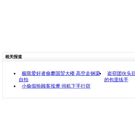
相关报道
极限爱好者偷攀国贸大楼 高空走钢梁
盗窃团伙头目
自拍
的包里练手
小偷假扮顾客按摩 伺机下手行窃