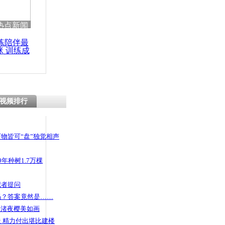
 哀思悼忠
热点新闻
练陪伴最
咪 训练成
功瘦身
车 民警蹲
视频排行
物皆可“盘”独觉相声
年种树1.7万棵
记者提问
码？答案竟然是……
头渚夜樱美如画
 精力付出堪比建楼