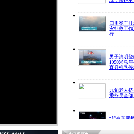
城，保护不
四川冕宁县
灾扑救工作
行
男子清明登
1050米悬
直升机悬停
九旬老人挤
乘务员全部
“所有车辆
开！”儿童
警急速救助