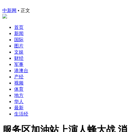
中新网
•
正文
首页
新闻
国际
图片
文娱
财经
军事
港澳台
产经
视频
体育
地方
华人
最新
生活经
服务区加油站上演人蜂大战 消