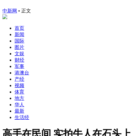
中新网
•
正文
首页
新闻
国际
图片
文娱
财经
军事
港澳台
产经
视频
体育
地方
华人
最新
生活经
高手在民间 实拍牛人在石头上