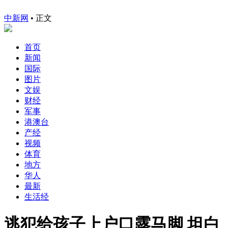
中新网
•
正文
首页
新闻
国际
图片
文娱
财经
军事
港澳台
产经
视频
体育
地方
华人
最新
生活经
逃犯给孩子上户口露马脚 坦白