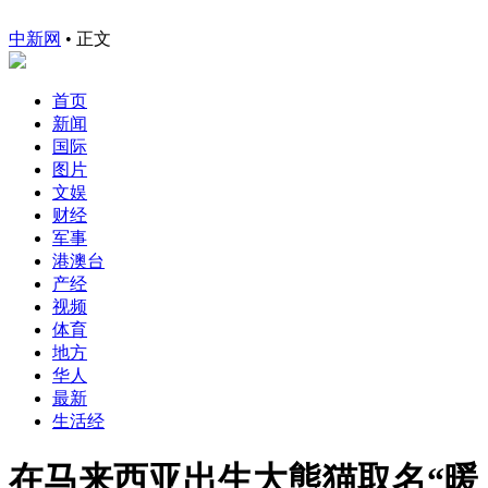
中新网
•
正文
首页
新闻
国际
图片
文娱
财经
军事
港澳台
产经
视频
体育
地方
华人
最新
生活经
在马来西亚出生大熊猫取名“暖