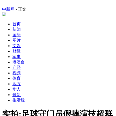
中新网
•
正文
首页
新闻
国际
图片
文娱
财经
军事
港澳台
产经
视频
体育
地方
华人
最新
生活经
实拍:足球守门员假摔演技超群