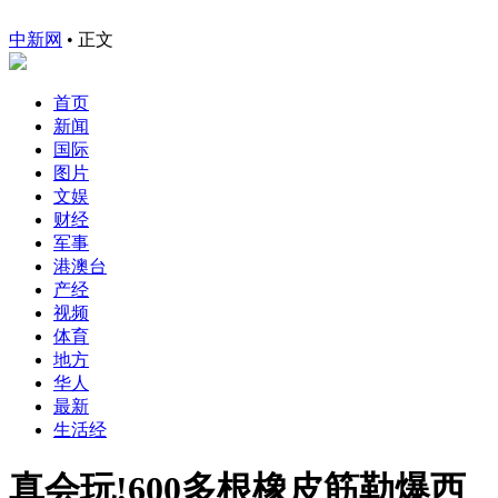
中新网
•
正文
首页
新闻
国际
图片
文娱
财经
军事
港澳台
产经
视频
体育
地方
华人
最新
生活经
真会玩!600多根橡皮筋勒爆西