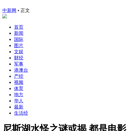
中新网
•
正文
首页
新闻
国际
图片
文娱
财经
军事
港澳台
产经
视频
体育
地方
华人
最新
生活经
尼斯湖水怪之谜或揭 都是电影