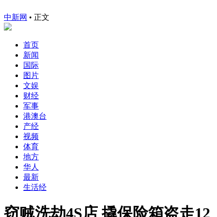
中新网
•
正文
首页
新闻
国际
图片
文娱
财经
军事
港澳台
产经
视频
体育
地方
华人
最新
生活经
窃贼洗劫4S店 撬保险箱盗走12