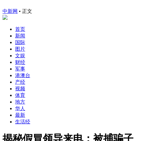
中新网
•
正文
首页
新闻
国际
图片
文娱
财经
军事
港澳台
产经
视频
体育
地方
华人
最新
生活经
揭秘假冒领导来电：被捕骗子