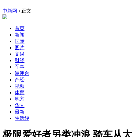
中新网
•
正文
首页
新闻
国际
图片
文娱
财经
军事
港澳台
产经
视频
体育
地方
华人
最新
生活经
极限爱好者另类冲浪 骑车从大