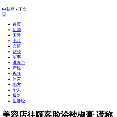
中新网
•
正文
首页
新闻
国际
图片
文娱
财经
军事
港澳台
产经
视频
体育
地方
华人
最新
生活经
美容店往顾客脸涂辣椒膏 谎称