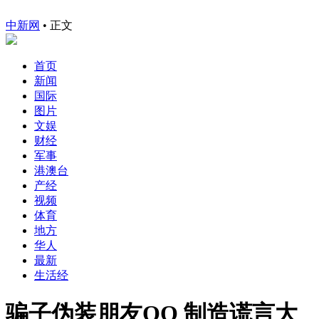
中新网
•
正文
首页
新闻
国际
图片
文娱
财经
军事
港澳台
产经
视频
体育
地方
华人
最新
生活经
骗子伪装朋友QQ 制造谎言大