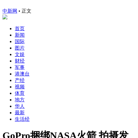
中新网
•
正文
首页
新闻
国际
图片
文娱
财经
军事
港澳台
产经
视频
体育
地方
华人
最新
生活经
GoPro捆绑NASA火箭 拍摄发