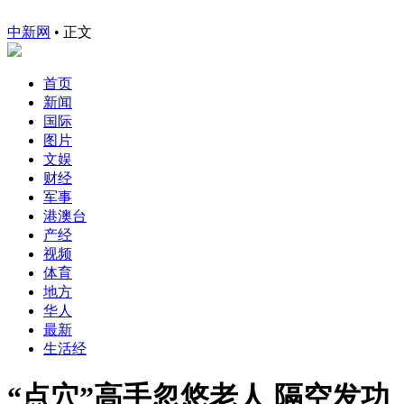
中新网
•
正文
首页
新闻
国际
图片
文娱
财经
军事
港澳台
产经
视频
体育
地方
华人
最新
生活经
“点穴”高手忽悠老人 隔空发功