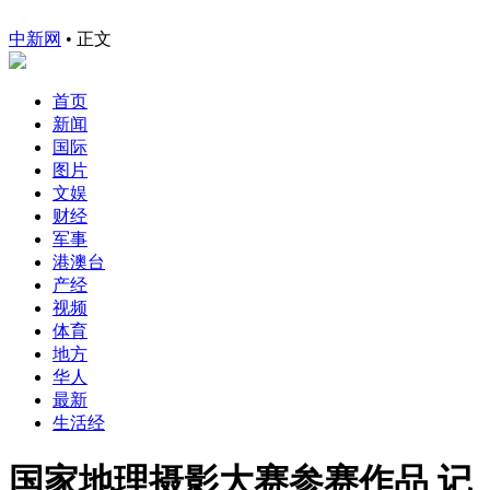
中新网
•
正文
首页
新闻
国际
图片
文娱
财经
军事
港澳台
产经
视频
体育
地方
华人
最新
生活经
国家地理摄影大赛参赛作品 记