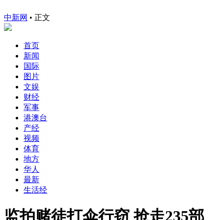
中新网
•
正文
首页
新闻
国际
图片
文娱
财经
军事
港澳台
产经
视频
体育
地方
华人
最新
生活经
监拍赌徒打伞行窃 抢走235部