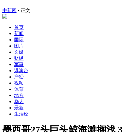
中新网
•
正文
首页
新闻
国际
图片
文娱
财经
军事
港澳台
产经
视频
体育
地方
华人
最新
生活经
墨西哥27头巨头鲸海滩搁浅 3