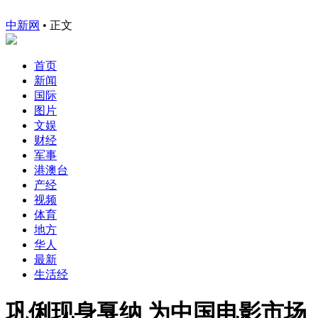
中新网
•
正文
首页
新闻
国际
图片
文娱
财经
军事
港澳台
产经
视频
体育
地方
华人
最新
生活经
巩俐现身戛纳 为中国电影市场