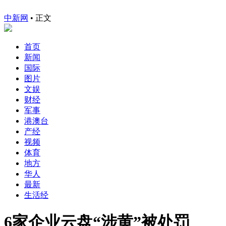
中新网
•
正文
首页
新闻
国际
图片
文娱
财经
军事
港澳台
产经
视频
体育
地方
华人
最新
生活经
6家企业云盘“涉黄”被处罚