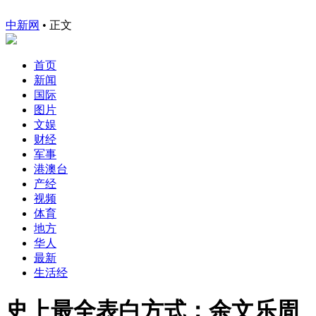
中新网
•
正文
首页
新闻
国际
图片
文娱
财经
军事
港澳台
产经
视频
体育
地方
华人
最新
生活经
史上最全表白方式：余文乐周