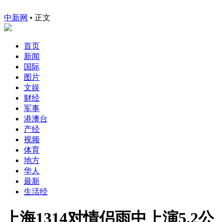
中新网
•
正文
首页
新闻
国际
图片
文娱
财经
军事
港澳台
产经
视频
体育
地方
华人
最新
生活经
上海1314对情侣雨中上演5.2公