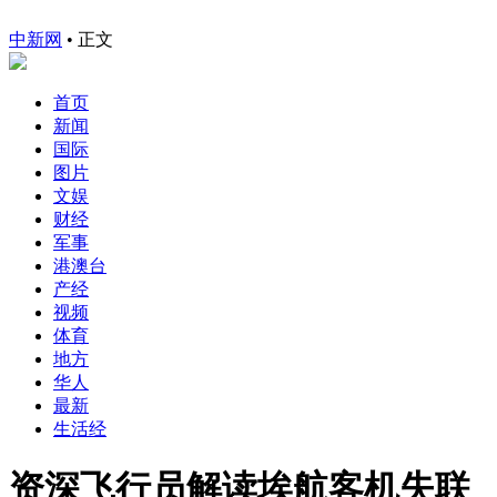
中新网
•
正文
首页
新闻
国际
图片
文娱
财经
军事
港澳台
产经
视频
体育
地方
华人
最新
生活经
资深飞行员解读埃航客机失联