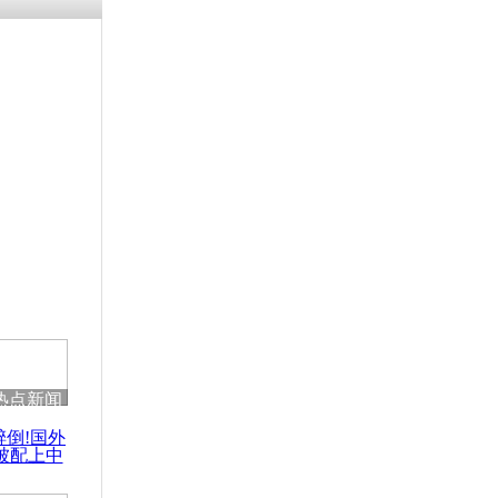
残疾男子因
砸银行
千年传统习
众为娥皇女
行被查情绪
回答崩溃原
热点新闻
乡上万人欢
醉倒!国外
节
被配上中
国民乐