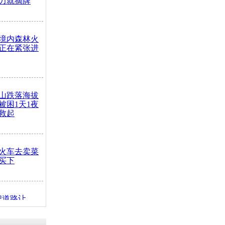
力就摘牌
境内森林火
正在紧张进
山跌落海拔
崖被困1天1夜
救起
火车去卖菜
买下
把道路让
突发疾病交