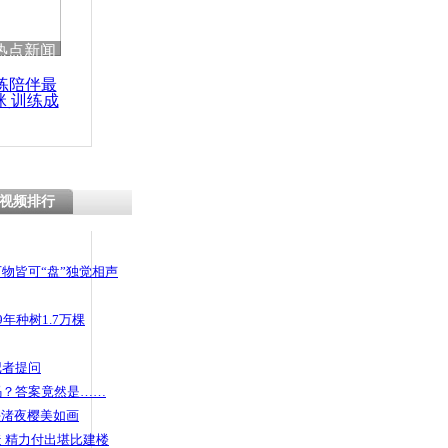
 哀思悼忠
热点新闻
练陪伴最
咪 训练成
功瘦身
米长活体蛇
安检员
视频排行
物皆可“盘”独觉相声
年种树1.7万棵
记者提问
码？答案竟然是……
头渚夜樱美如画
 精力付出堪比建楼