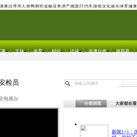
港澳
|
台湾
|
华人
|
侨网
|
财经
|
金融
|
证券
|
房产
|
能源
|
IT
|
汽车
|
游戏
|
文化
|
娱乐
|
体育
|
健康
军事
文娱
体育
财经
访谈
港澳台侨
微视界
呆安检员
京电视台
分类浏览
大家都在看
新闻1+1