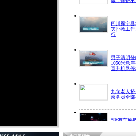
城，保护不
四川冕宁县
灾扑救工作
行
男子清明登
1050米悬
直升机悬停
九旬老人挤
乘务员全部
“所有车辆
开！”儿童
警急速救助