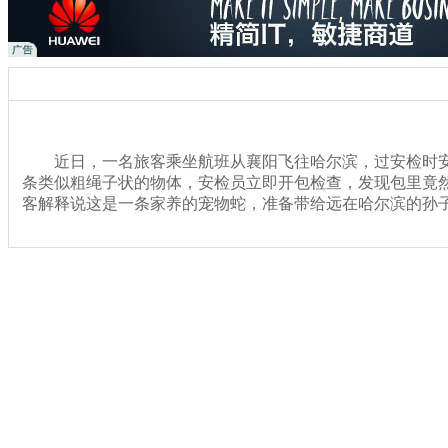
近日，一名旅客乘坐航班从襄阳飞往哈尔滨，过安检时安
条类似粗绳子状的物体，安检员立即开包检查，发现包里竟
客解释说这是一条家养的宠物蛇，准备带给远在哈尔滨的孙
关键词：
分类名称：
热点新闻