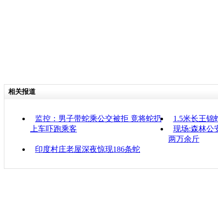
相关报道
监控：男子带蛇乘公交被拒 竟将蛇扔
1.5米长王
上车吓跑乘客
现场:森林公
两万余斤
印度村庄老屋深夜惊现186条蛇