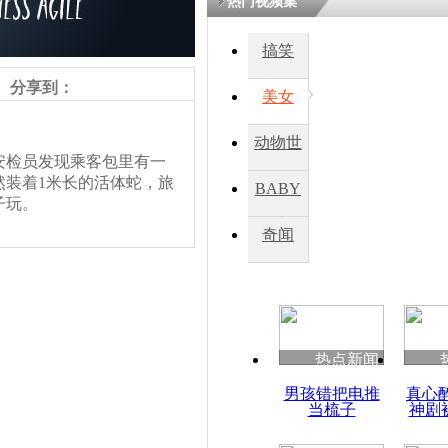
热门视频集
搞笑
四川一精神
病发持大锤
分享到：
美女
动物世
探访传承四
检员发现乘客包里有一
俗：近万民
界
然装着1米长的活体蛇，旅
BABY
英省亲送行
子玩。
秀
奇闻
小伙骑车逆
崩溃 网上
因
热点新闻
责任编辑：【
王胤
】
四川兴文苗
男孩错把电推
真心
度苗族花山
当梳子
神剧