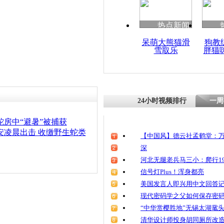
清明祭英烈
魂
热点新闻
呆萌大熊猫滑
狗教
雪取乐
胖猫
旅客欲带1
登机 惊呆
24小时视频排行
一周
锦蛇房中“避暑”被捕获
安凌晨出击 收缴野生蛇类
【中国风】德云社孟鹤堂：万
深
河北无腿老兵马三小：爬行19
信号灯Plus！浑身都亮
美国发言人即兴用中文回答
现代密码学之父如何保存密
“中华赏樱胜地”无锡太湖鼋
清华设计师投身胡同厕所改造