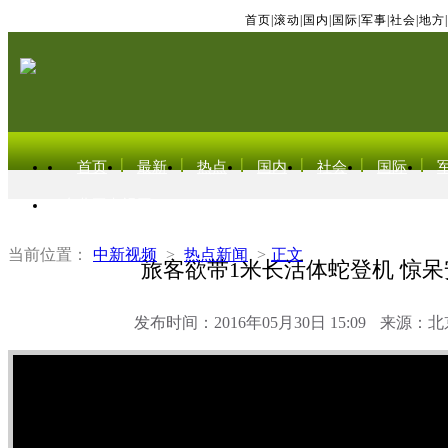
首页
|
滚动
|
国内
|
国际
|
军事
|
社会
|
地方
|
首页
最新
热点
国内
社会
国际
东北亚电视网
当前位置：
中新视频
>
热点新闻
>
正文
旅客欲带1米长活体蛇登机 惊
发布时间：2016年05月30日 15:09
来源：北