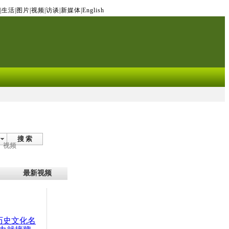
|
生活
|
图片
|
视频
|
访谈
|
新媒体
|
English
搜 索
视频
最新视频
：历史文化名