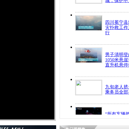
城，保护不
四川冕宁县
灾扑救工作
行
男子清明登
1050米悬
直升机悬停
九旬老人挤
乘务员全部
“所有车辆
开！”儿童
警急速救助