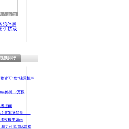
 哀思悼忠
热点新闻
练陪伴最
咪 训练成
功瘦身
撒泼调戏警
视频排行
物皆可“盘”独觉相声
年种树1.7万棵
记者提问
码？答案竟然是……
头渚夜樱美如画
 精力付出堪比建楼