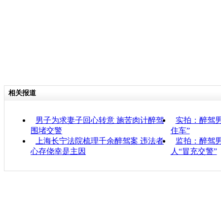
相关报道
男子为求妻子回心转意 施苦肉计醉驾
实拍：醉驾男
围堵交警
住车”
上海长宁法院梳理千余醉驾案 违法者
监拍：醉驾男
心存侥幸是主因
人“冒充交警”