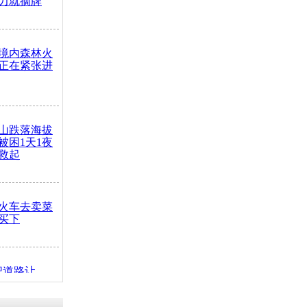
力就摘牌
境内森林火
正在紧张进
山跌落海拔
崖被困1天1夜
救起
火车去卖菜
买下
把道路让
突发疾病交