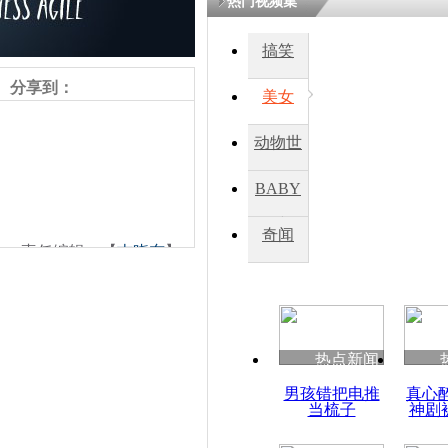
热门视频集
搞笑
四川一精神
病发持大锤
分享到：
美女
动物世
探访传承四
俗：近万民
界
BABY
英省亲送行
秀
奇闻
责任编辑：【
吉晓东
】
小伙骑车逆
崩溃 网上
因
热点新闻
四川兴文苗
男孩错把电推
真心
度苗族花山
当梳子
神剧