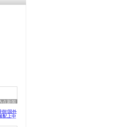
残疾男子因
砸银行
千年传统习
众为娥皇女
行被查情绪
回答崩溃原
热点新闻
乡上万人欢
醉倒!国外
节
被配上中
国民乐