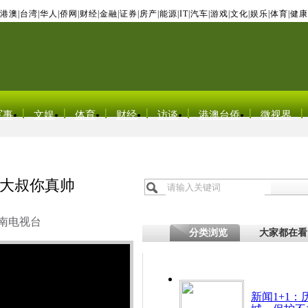
港澳
|
台湾
|
华人
|
侨网
|
财经
|
金融
|
证券
|
房产
|
能源
|
IT
|
汽车
|
游戏
|
文化
|
娱乐
|
体育
|
健康
军事
文娱
体育
财经
访谈
港澳台侨
微视界
大叔你真帅
南电视台
分类浏览
大家都在看
新闻1+1