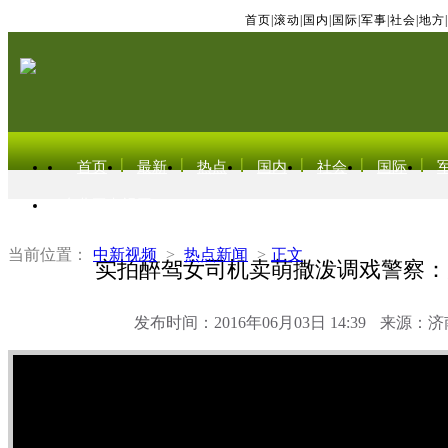
首页
|
滚动
|
国内
|
国际
|
军事
|
社会
|
地方
|
首页
最新
热点
国内
社会
国际
东北亚电视网
当前位置：
中新视频
>
热点新闻
>
正文
实拍醉驾女司机卖萌撒泼调戏警察：
发布时间：2016年06月03日 14:39
来源：济