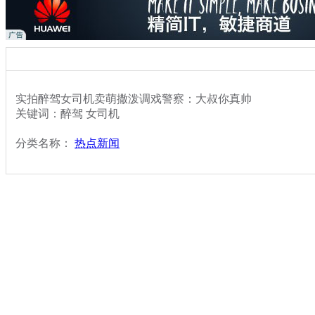
实拍醉驾女司机卖萌撒泼调戏警察：大叔你真帅
关键词：醉驾 女司机
分类名称：
热点新闻