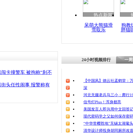
清明祭英烈
魂
热点新闻
呆萌大熊猫滑
狗教
雪取乐
胖猫
醉驾女卖萌
察
24小时视频排行
一周
闯卡撞警车 被拘称“刹不
【中国风】德云社孟鹤堂：万
街头任性闹事 报警称有
深
河北无腿老兵马三小：爬行19
信号灯Plus！浑身都亮
美国发言人即兴用中文回答
现代密码学之父如何保存密
“中华赏樱胜地”无锡太湖鼋
清华设计师投身胡同厕所改造