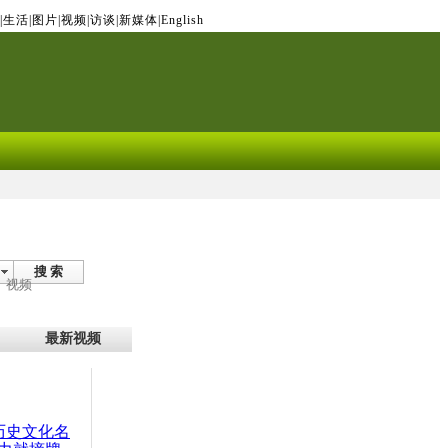
|
生活
|
图片
|
视频
|
访谈
|
新媒体
|
English
搜 索
视频
最新视频
：历史文化名