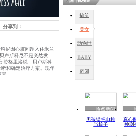
热门视频集
搞笑
分享到：
美女
动物世
科尼因心脏问题入住米兰
界
，贝卢斯科尼不是突然发
BABY
·赞格里洛说，贝卢斯科
诊断和确定治疗方案。现年
秀
奇闻
搏器。
热点新闻
男孩错把电推
真心
当梳子
神剧
责任编辑：【
王祎
】