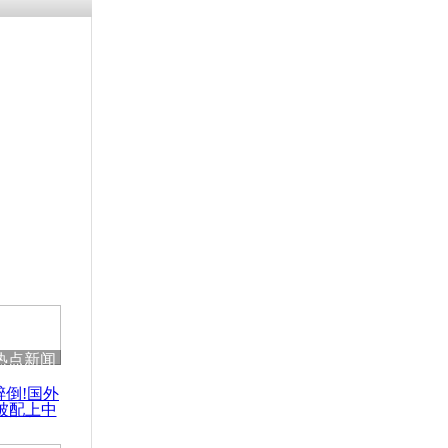
热点新闻
醉倒!国外
被配上中
国民乐