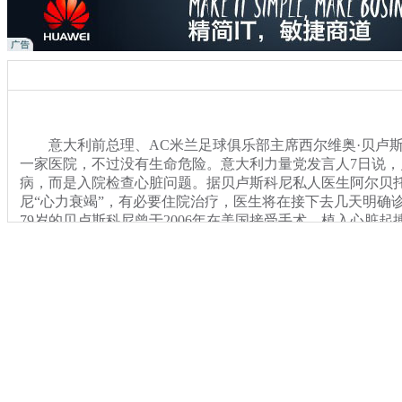
意大利前总理、AC米兰足球俱乐部主席西尔维奥·贝卢斯
一家医院，不过没有生命危险。意大利力量党发言人7日说
病，而是入院检查心脏问题。据贝卢斯科尼私人医生阿尔贝托
尼“心力衰竭”，有必要住院治疗，医生将在接下去几天明确
79岁的贝卢斯科尼曾于2006年在美国接受手术，植入心脏起
关键词：AC米兰老板 贝卢斯科尼
分类名称：
热点新闻