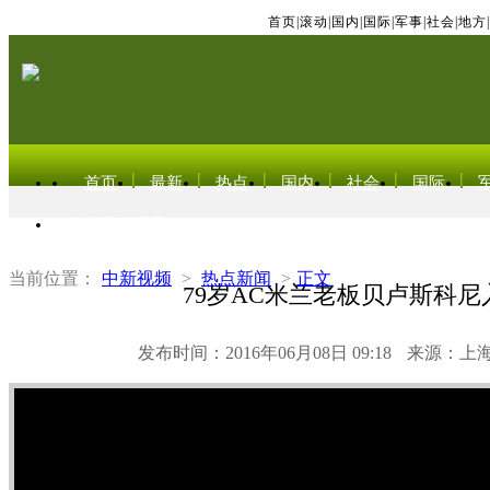
首页
|
滚动
|
国内
|
国际
|
军事
|
社会
|
地方
|
首页
最新
热点
国内
社会
国际
东北亚电视网
当前位置：
中新视频
>
热点新闻
>
正文
79岁AC米兰老板贝卢斯科尼
发布时间：2016年06月08日 09:18
来源：上