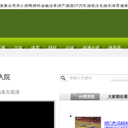
港澳
|
台湾
|
华人
|
侨网
|
财经
|
金融
|
证券
|
房产
|
能源
|
IT
|
汽车
|
游戏
|
文化
|
娱乐
|
体育
|
健康
军事
文娱
体育
财经
访谈
港澳台侨
微视界
入院
海东方高清
分类浏览
大家都在看
绡悆涓栫