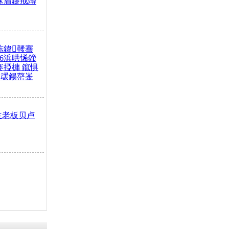
冧篃鑳戒竴
冻鍏竷骞
26浜哄悕鍗
褰掗槦 鑹惧
叆鍚嶅崟
兰老板贝卢