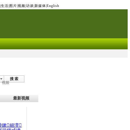
|
生活
|
图片
|
视频
|
访谈
|
新媒体
|
English
搜 索
视频
最新视频
晫鏉細澶