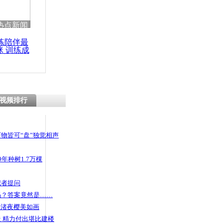
热点新闻
练陪伴最
咪 训练成
功瘦身
视频排行
物皆可“盘”独觉相声
年种树1.7万棵
记者提问
码？答案竟然是……
头渚夜樱美如画
 精力付出堪比建楼