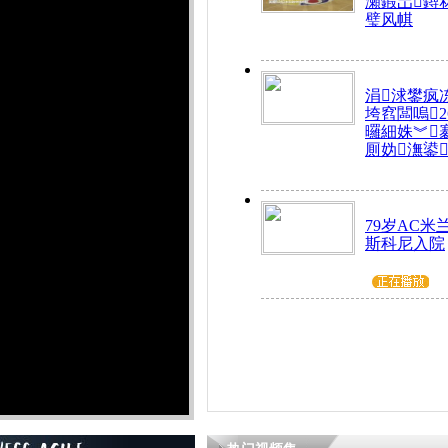
瀬鍜岀鐞
璧风帺
涓浗鐢疯
垮窞闆嗚
曪細姝︾
厠妫潕鍙
79岁AC米
斯科尼入院