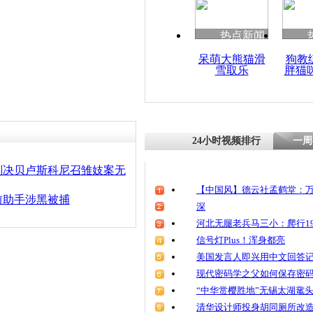
热点新闻
呆萌大熊猫滑
狗教
雪取乐
胖猫
24小时视频排行
一周
判决贝卢斯科尼召雏妓案无
【中国风】德云社孟鹤堂：万
前助手涉黑被捕
深
河北无腿老兵马三小：爬行19
信号灯Plus！浑身都亮
美国发言人即兴用中文回答
现代密码学之父如何保存密
“中华赏樱胜地”无锡太湖鼋
清华设计师投身胡同厕所改造