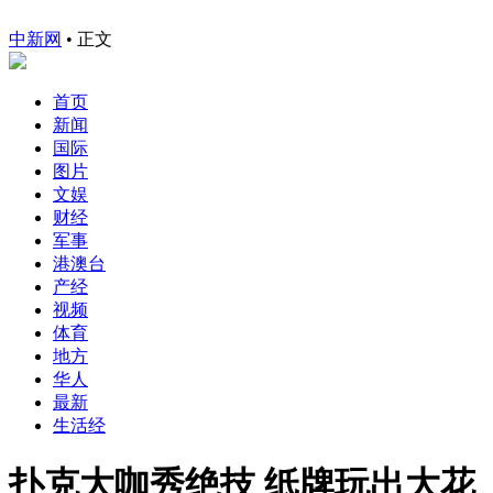
中新网
•
正文
首页
新闻
国际
图片
文娱
财经
军事
港澳台
产经
视频
体育
地方
华人
最新
生活经
扑克大咖秀绝技 纸牌玩出大花