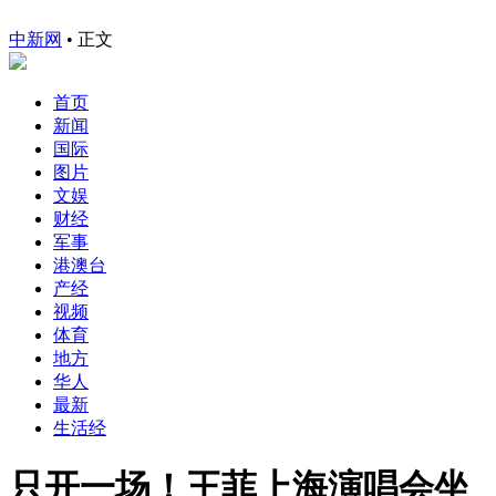
中新网
•
正文
首页
新闻
国际
图片
文娱
财经
军事
港澳台
产经
视频
体育
地方
华人
最新
生活经
只开一场！王菲上海演唱会坐