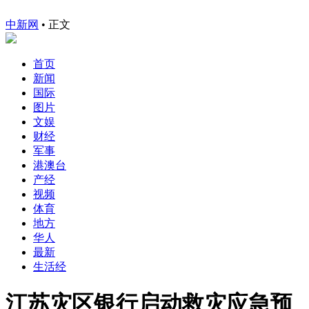
中新网
•
正文
首页
新闻
国际
图片
文娱
财经
军事
港澳台
产经
视频
体育
地方
华人
最新
生活经
江苏灾区银行启动救灾应急预