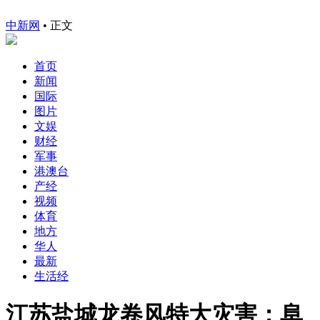
中新网
•
正文
首页
新闻
国际
图片
文娱
财经
军事
港澳台
产经
视频
体育
地方
华人
最新
生活经
江苏盐城龙卷风特大灾害：阜