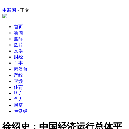
中新网
•
正文
首页
新闻
国际
图片
文娱
财经
军事
港澳台
产经
视频
体育
地方
华人
最新
生活经
徐绍史：中国经济运行总体平