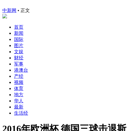
中新网
•
正文
首页
新闻
国际
图片
文娱
财经
军事
港澳台
产经
视频
体育
地方
华人
最新
生活经
2016年欧洲杯 德国三球击退斯