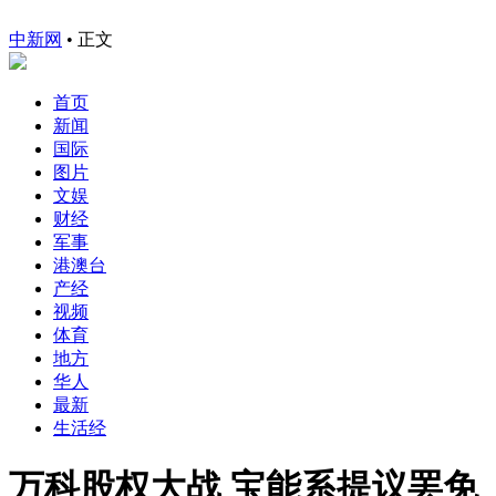
中新网
•
正文
首页
新闻
国际
图片
文娱
财经
军事
港澳台
产经
视频
体育
地方
华人
最新
生活经
万科股权大战 宝能系提议罢免