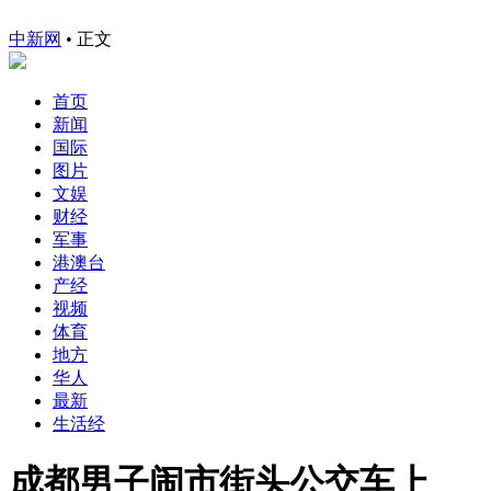
中新网
•
正文
首页
新闻
国际
图片
文娱
财经
军事
港澳台
产经
视频
体育
地方
华人
最新
生活经
成都男子闹市街头公交车上