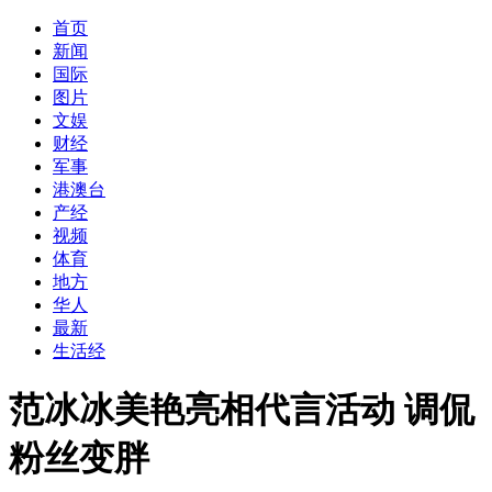
首页
新闻
国际
图片
文娱
财经
军事
港澳台
产经
视频
体育
地方
华人
最新
生活经
范冰冰美艳亮相代言活动 调侃
粉丝变胖