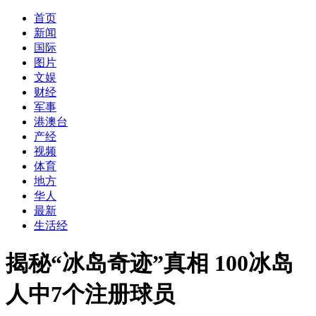
首页
新闻
国际
图片
文娱
财经
军事
港澳台
产经
视频
体育
地方
华人
最新
生活经
揭秘“冰岛奇迹”真相 100冰岛
人中7个注册球员